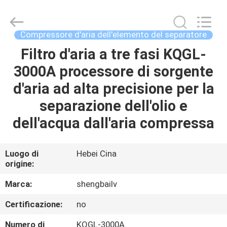
Fulu
filter
Co.,
Ltd.
All
Compressore d'aria dell'elemento del separatore
Rights
Reserved.
Developed
Filtro d'aria a tre fasi KQGL-
CASA
by
ECER
3000A processore di sorgente
PRODOTTI
d'aria ad alta precisione per la
separazione dell'olio e
VIDEO
dell'acqua dall'aria compressa
CIRCA
Luogo di
Hebei Cina
origine:
NOI
Marca:
shengbailv
GIRO
Certificazione:
no
DELLA
Numero di
KQGL-3000A