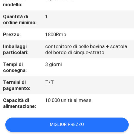
FABBRICA
modello:
Quantità di
1
CONTROLLO
ordine minimo:
DI
Prezzo:
1800Rmb
QUALITÀ
Imballaggi
contenitore di pelle bovina + scatola
particolari:
del bordo di cinque-strato
CONTATTICI
Tempi di
3 giorni
consegna:
NOTIZIE
Termini di
T/T
pagamento:
CASI
Capacità di
10.000 unità al mese
alimentazione:
MAPPA
MIGLIOR PREZZO
DEL