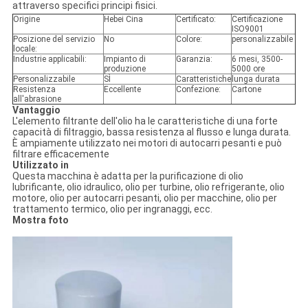
attraverso specifici principi fisici.
Origine
Hebei Cina
Certificato:
Certificazione
ISO9001
Posizione del servizio
No
Colore:
personalizzabile
locale:
Industrie applicabili:
Impianto di
Garanzia:
6 mesi, 3500-
produzione
5000 ore
Personalizzabile
SÌ
Caratteristiche
lunga durata
Resistenza
Eccellente
Confezione:
Cartone
all'abrasione
Vantaggio
L'elemento filtrante dell'olio ha le caratteristiche di una forte
capacità di filtraggio, bassa resistenza al flusso e lunga durata.
È ampiamente utilizzato nei motori di autocarri pesanti e può
filtrare efficacemente
Utilizzato in
Questa macchina è adatta per la purificazione di olio
lubrificante, olio idraulico, olio per turbine, olio refrigerante, olio
motore, olio per autocarri pesanti, olio per macchine, olio per
trattamento termico, olio per ingranaggi, ecc.
Mostra foto