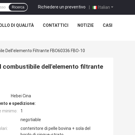
Richiedere un preventivo
|
Italian
Ricerca
LLO DI QUALITÀ
CONTATTICI
NOTIZIE
CASI
e Dell'elemento Filtrante FBO60336 FBO-10
mbustibile dell'elemento filtrante
Hebei Cina
nto e spedizione:
e minimo:
1
negotiable
lari:
contenitore di pelle bovina + sola del
bordo di cinque-strato