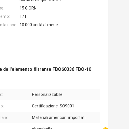
na:
15 GIORNI
ento:
T/T
entazione:
10.000 unità al mese
 dell'elemento filtrante FBO60336 FBO-10
::
Personalizzabile
io::
Certificazione ISO9001
ale::
Materiali americani importati