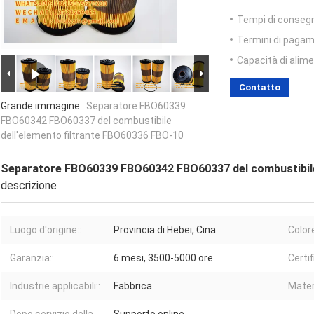
Tempi di conseg
Termini di pagam
Capacità di alim
Contatto
Grande immagine :
Separatore FBO60339
FBO60342 FBO60337 del combustibile
dell'elemento filtrante FBO60336 FBO-10
Separatore FBO60339 FBO60342 FBO60337 del combustibile
descrizione
Luogo d'origine::
Provincia di Hebei, Cina
Colore
Garanzia::
6 mesi, 3500-5000 ore
Certif
Industrie applicabili::
Fabbrica
Materi