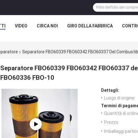
TTI
VIDEO
CIRCA NOI
GIRO DELLA FABBRICA
CONTRO
eparatore
Separatore FBO60339 FBO60342 FBO60337 Del Combustibil
Separatore FBO60339 FBO60342 FBO60337 del co
FBO60336 FBO-10
Dettagli:
Luogo di origine:
Termini di pagame
Quantità di ordin
Prezzo:
Imballaggi partico