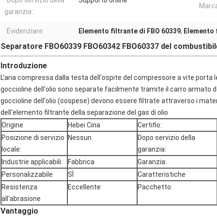
Dopo servizio della
Supporto online
Marca
garanzia::
Evidenziare:
Elemento filtrante di FBO 60339
,
Elemento 
Separatore FBO60339 FBO60342 FBO60337 del combustibile
Introduzione
L'aria compressa dalla testa dell'ospite del compressore a vite porta le 
goccioline dell'olio sono separate facilmente tramite il carro armato de
goccioline dell'olio (sospese) devono essere filtrate attraverso i mater
dell'elemento filtrante della separazione del gas di olio
Origine
Hebei Cina
Certifio:
Posizione di servizio
Nessun
Dopo servizio della
locale:
garanzia:
Industrie applicabili:
Fabbrica
Garanzia:
Personalizzabile
SÌ
Caratteristiche
Resistenza
Eccellente
Pacchetto:
all'abrasione
Vantaggio