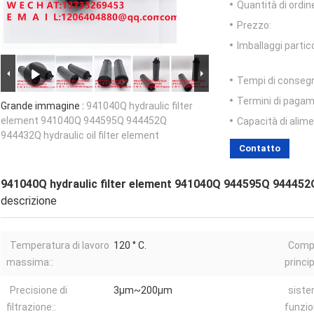
Quantità di ordin
Prezzo:
Imballaggi partico
Tempi di conseg
Termini di pagam
Grande immagine :
941040Q hydraulic filter
element 941040Q 944595Q 944452Q
Capacità di alim
944432Q hydraulic oil filter element
Contatto
941040Q hydraulic filter element 941040Q 944595Q 944452Q 
descrizione
Temperatura di lavoro
120 ° C.
Comp
massima::
principa
Precisione di
3μm~200μm
siste
filtrazione::
funzi