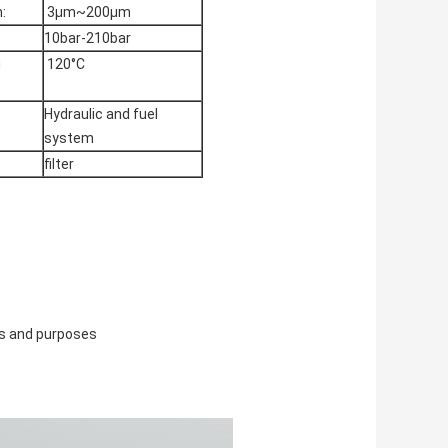
:
3μm~200μm
10bar-210bar
g
120°C
Hydraulic and fuel
system
filter
ns and purposes