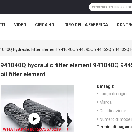
TTI
VIDEO
CIRCA NOI
GIRO DELLA FABBRICA
CONTRO
1040Q Hydraulic Filter Element 941040Q 944595Q 944452Q 944432Q Hyd
941040Q hydraulic filter element 941040Q 9
oil filter element
Dettagli:
Luogo di origine:
Marca:
Certificazione:
Numero di modell
Termini di pagame