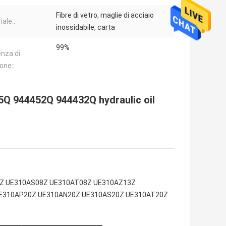
Fibre di vetro, maglie di acciaio
ale::
inossidabile, carta
99%
enza di
ione::
5Q 944452Q 944432Q hydraulic oil
N08Z UE310AS08Z UE310AT08Z UE310AZ13Z
E310AP20Z UE310AN20Z UE310AS20Z UE310AT20Z