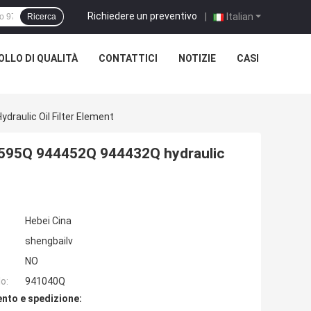
Richiedere un preventivo
|
Italian
Ricerca
LLO DI QUALITÀ
CONTATTICI
NOTIZIE
CASI
raulic Oil Filter Element
44595Q 944452Q 944432Q hydraulic
Hebei Cina
shengbailv
NO
o:
941040Q
nto e spedizione: