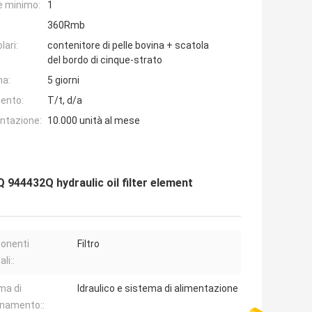
e minimo:
1
360Rmb
lari:
contenitore di pelle bovina + scatola
del bordo di cinque-strato
na:
5 giorni
ento:
T/t, d/a
entazione:
10.000 unità al mese
944432Q hydraulic oil filter element
onenti
Filtro
li::
ma di
Idraulico e sistema di alimentazione
onamento::