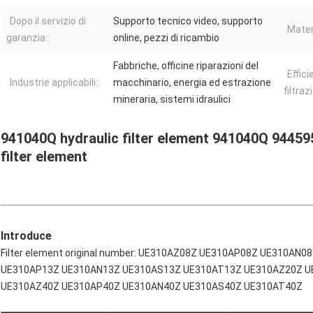
Dopo il servizio di
Supporto tecnico video, supporto
Materi
garanzia::
online, pezzi di ricambio
Fabbriche, officine riparazioni del
Effici
Industrie applicabili::
macchinario, energia ed estrazione
filtraz
mineraria, sistemi idraulici
941040Q hydraulic filter element 941040Q 94459
filter element
Introduce
Filter element original number: UE310AZ08Z UE310AP08Z UE310A
UE310AP13Z UE310AN13Z UE310AS13Z UE310AT13Z UE310AZ20Z U
UE310AZ40Z UE310AP40Z UE310AN40Z UE310AS40Z UE310AT40Z