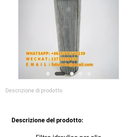
CASI
MAPPA
DEL
SITO
PRIVACY
POLICY
Descrizione di prodotto
Descrizione del prodotto: