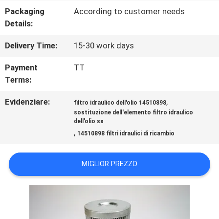
Packaging
According to customer needs
DELLA
Details:
FABBRICA
Delivery Time:
15-30 work days
Payment
TT
CONTROLLO
Terms:
DI
Evidenziare:
,
filtro idraulico dell'olio 14510898
sostituzione dell'elemento filtro idraulico
QUALITÀ
dell'olio ss
,
14510898 filtri idraulici di ricambio
CONTATTICI
MIGLIOR PREZZO
NOTIZIE