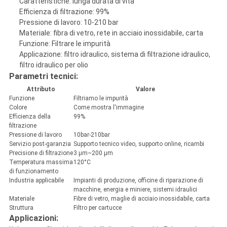
Caratteristiche: lunga durata di vita
Efficienza di filtrazione: 99%
Pressione di lavoro: 10-210 bar
Materiale: fibra di vetro, rete in acciaio inossidabile, carta
Funzione: Filtrare le impurità
Applicazione: filtro idraulico, sistema di filtrazione idraulico,
filtro idraulico per olio
Parametri tecnici:
Attributo
Valore
Funzione
Filtriamo le impurità
Colore
Come mostra l'immagine
Efficienza della
99%
filtrazione
Pressione di lavoro
10bar-210bar
Servizio post-garanzia
Supporto tecnico video, supporto online, ricambi
Precisione di filtrazione
3 μm~200 μm
Temperatura massima
120°C
di funzionamento
Industria applicabile
Impianti di produzione, officine di riparazione di
macchine, energia e miniere, sistemi idraulici
Materiale
Fibre di vetro, maglie di acciaio inossidabile, carta
Struttura
Filtro per cartucce
Applicazioni: