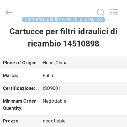
Fulu
filter
Co.,
Ltd.
Elemento del filtro dell'olio idraulico
All
Rights
Cartucce per filtri idraulici di
CASA
Reserved.
Developed
by
ricambio 14510898
ECER
PRODOTTI
Place of Origin:
Hebei,China
VIDEO
Marca:
FuLu
Certificazione:
ISO9001
CIRCA
Minimum Order
Negotiable
NOI
Quantity:
Prezzo:
negotiable
GIRO