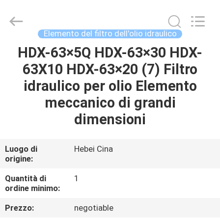
filter
Co.,
Ltd.
All
Rights
Elemento del filtro dell'olio idraulico
Reserved.
Developed
HDX-63×5Q HDX-63×30 HDX-
CASA
by
ECER
63X10 HDX-63×20 (7) Filtro
PRODOTTI
idraulico per olio Elemento
meccanico di grandi
VIDEO
dimensioni
CIRCA
Luogo di
Hebei Cina
origine:
NOI
Quantità di
1
ordine minimo:
GIRO
DELLA
Prezzo:
negotiable