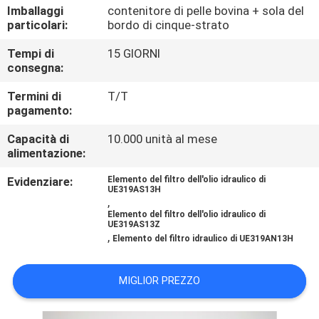
FABBRICA
Imballaggi
contenitore di pelle bovina + sola del
particolari:
bordo di cinque-strato
CONTROLLO
Tempi di
15 GIORNI
consegna:
DI
Termini di
T/T
QUALITÀ
pagamento:
Capacità di
10.000 unità al mese
CONTATTICI
alimentazione:
Evidenziare:
Elemento del filtro dell'olio idraulico di
NOTIZIE
UE319AS13H
,
Elemento del filtro dell'olio idraulico di
UE319AS13Z
CASI
,
Elemento del filtro idraulico di UE319AN13H
MAPPA
MIGLIOR PREZZO
DEL