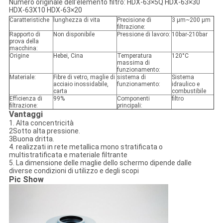
Numero originale dell'elemento filtro: HDX-63×5Q HDX-63×30
HDX-63X10 HDX-63×20
Caratteristiche
lunghezza di vita
Precisione di
3 μm~200 μm
filtrazione:
Rapporto di
Non disponibile
Pressione di lavoro:
10bar-210bar
prova della
macchina:
Origine
Hebei, Cina
Temperatura
120°C
massima di
funzionamento:
Materiale:
Fibre di vetro, maglie di
sistema di
Sistema
acciaio inossidabile,
funzionamento:
idraulico e
carta
combustibile
Efficienza di
99%
Componenti
filtro
filtrazione:
principali:
Vantaggi
1. Alta concentricità
2Sotto alta pressione.
3Buona dritta.
4. realizzati in rete metallica mono stratificata o
multistratificata e materiale filtrante
5. La dimensione delle maglie dello schermo dipende dalle
diverse condizioni di utilizzo e degli scopi
Pic Show