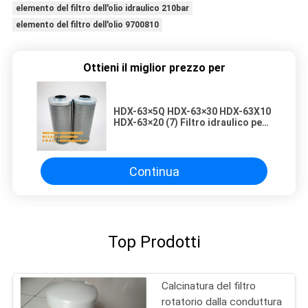
elemento del filtro dell'olio idraulico 210bar
elemento del filtro dell'olio 9700810
Ottieni il miglior prezzo per
HDX-63×5Q HDX-63×30 HDX-63X10
HDX-63×20 (7) Filtro idraulico per
olio Elemento meccanico di
grandi dimensioni
Continua
Top Prodotti
Calcinatura del filtro
rotatorio dalla conduttura