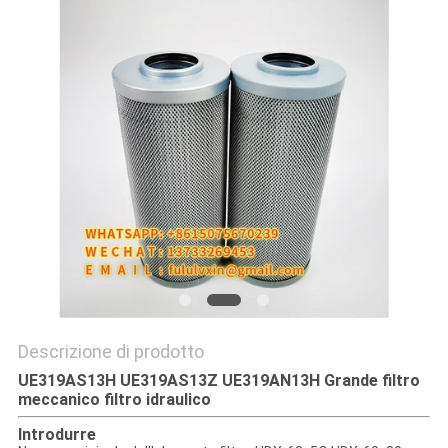
SITO
PRIVACY
POLICY
Descrizione di prodotto
UE319AS13H UE319AS13Z UE319AN13H Grande filtro
meccanico filtro idraulico
Introdurre