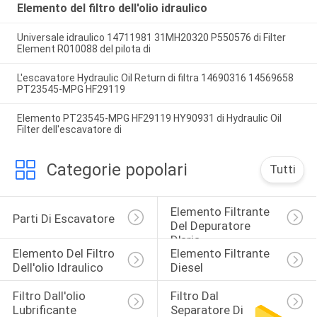
Elemento del filtro dell'olio idraulico
Universale idraulico 14711981 31MH20320 P550576 di Filter
Element R010088 del pilota di
L'escavatore Hydraulic Oil Return di filtra 14690316 14569658
PT23545-MPG HF29119
Elemento PT23545-MPG HF29119 HY90931 di Hydraulic Oil
Filter dell'escavatore di
Categorie popolari
Tutti
Elemento Filtrante 
Parti Di Escavatore
Del Depuratore 
D'aria
Elemento Del Filtro 
Elemento Filtrante 
Dell'olio Idraulico
Diesel
Filtro Dall'olio 
Filtro Dal 
Lubrificante
Separatore Di 