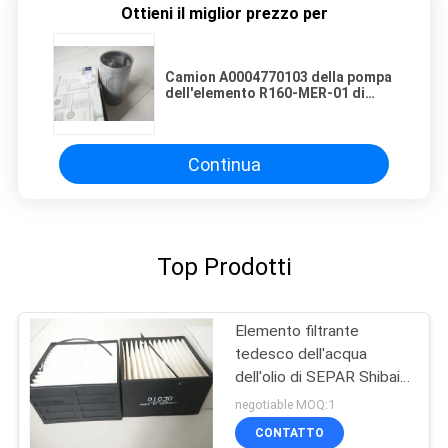
Ottieni il miglior prezzo per
Camion A0004770103 della pompa
dell'elemento R160-MER-01 di
Benz Oil Water Separator Filter
Continua
Top Prodotti
Elemento filtrante
tedesco dell'acqua
dell'olio di SEPAR Shibai
01030
negotiable MOQ:1
CONTATTO