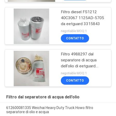
Filtro diesel FS1212
40C3067 1125AD-5705
da eetguard 3315843
negotiable MOQ:1
CONTATTO
Filtro 4988297 dal
separatore di acqua
dell'olio di eetguard
FS19816
negotiable MOQ:1
CONTATTO
Filtro dal separatore di acqua dell'olio
612600081335 Weichai Heavy Duty Truck Howo filtro
separatore di olio e acqua