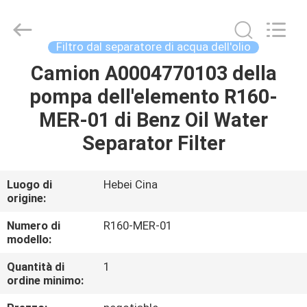
Co.,
Ltd.
All
Rights
Reserved.
Filtro dal separatore di acqua dell'olio
Developed
by
ECER
Camion A0004770103 della
CASA
pompa dell'elemento R160-
PRODOTTI
MER-01 di Benz Oil Water
Separator Filter
VIDEO
Luogo di
Hebei Cina
origine:
CIRCA
NOI
Numero di
R160-MER-01
modello:
GIRO
Quantità di
1
ordine minimo:
DELLA