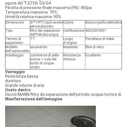
egoria del ˚F ILTER: G3/G4
Perdita di pressione finale massima (PA): 450pa
Temperatura massima: 70℃
Umidità relativa massima: 90%
Dimensione:
87*19*71/può essere
Colore:
Bianco/giallo/abitudine
personalizzato
Tipo:
filtro dal separatore
Certificazione:
SGS/ISO9001
dell'Petrolio-acqua
Termini di
TT
Luogo
Porcellana di Hebei
pagamento
d'origine:
Modello
escavatore
Materiale:
fibra di vetro
dell'automobile:
Imballaggio
contenitore di pelle
Resistenza
Eccellente
bovina + sola del
chimica
bordo di cinque-
strato
Vantaggio
Resistenza bassa
duraturo
Grande volume di aria
Usato dentro
Deutz/MANN/filtro da separazione dell'petrolio-acqua motore di
Manifestazione dell'immagine