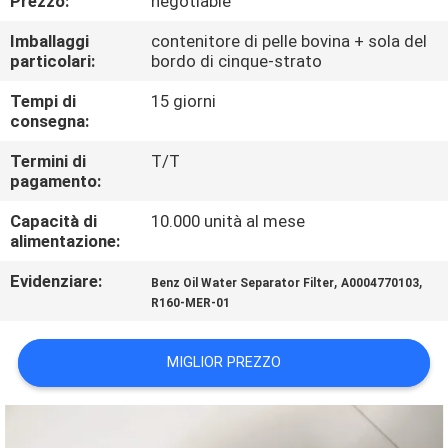
Prezzo:
negotiable
FABBRICA
Imballaggi
contenitore di pelle bovina + sola del
particolari:
bordo di cinque-strato
CONTROLLO
Tempi di
15 giorni
DI
consegna:
QUALITÀ
Termini di
T/T
pagamento:
CONTATTICI
Capacità di
10.000 unità al mese
alimentazione:
NOTIZIE
Evidenziare:
,
,
Benz Oil Water Separator Filter
A0004770103
R160-MER-01
CASI
MIGLIOR PREZZO
MAPPA
DEL