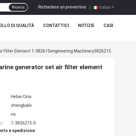
Richiedere un preventivo
|
Italian
Ricerca
LLO DI QUALITÀ
CONTATTICI
NOTIZIE
CASI
 Air Filter Element 1-382615engineering Machinery3826215
rine generator set air filter element
Hebei Cina
shengbailv
no
o:
1-3826215-0
nto e spedizione: