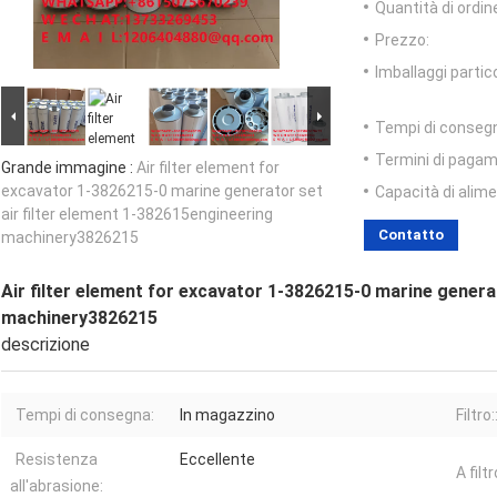
Quantità di ordin
Prezzo:
Imballaggi partico
Tempi di conseg
Termini di pagam
Grande immagine :
Air filter element for
excavator 1-3826215-0 marine generator set
Capacità di alim
air filter element 1-382615engineering
Contatto
machinery3826215
Air filter element for excavator 1-3826215-0 marine genera
machinery3826215
descrizione
Tempi di consegna:
In magazzino
Filtro:
Resistenza
Eccellente
A filtr
all'abrasione: