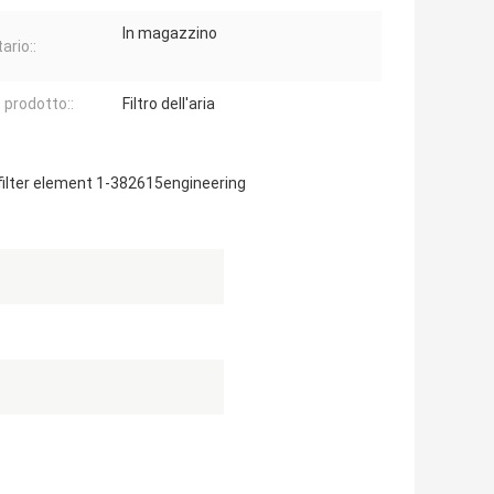
In magazzino
ario::
prodotto::
Filtro dell'aria
 filter element 1-382615engineering