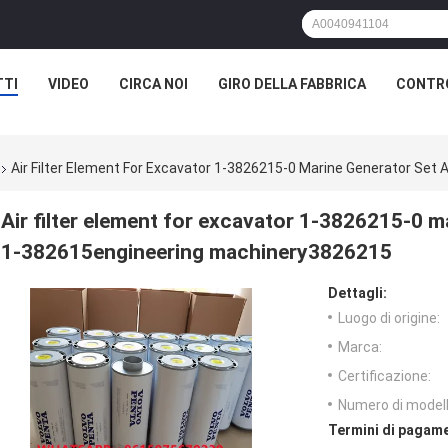
D1 (мм): 195.000 D2 (мм): 105.000 D3 (мм): 100.000 H1 (мм): 710.000
TTI
VIDEO
CIRCA NOI
GIRO DELLA FABBRICA
CONTRO
Air Filter Element For Excavator 1-3826215-0 Marine Generator Set
Air filter element for excavator 1-3826215-0 ma
1-382615engineering machinery3826215
Dettagli:
Luogo di origine:
Marca:
Certificazione:
Numero di modell
Termini di pagame