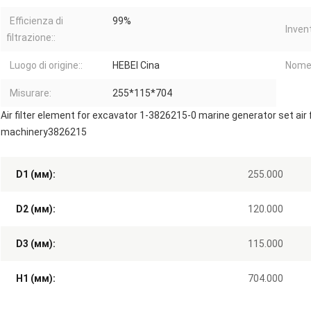
Efficienza di
99%
Invent
filtrazione::
Luogo di origine::
HEBEI Cina
Nome 
Misurare:
255*115*704
Air filter element for excavator 1-3826215-0 marine generator set air
machinery3826215
D1 (мм):
255.000
D2 (мм):
120.000
D3 (мм):
115.000
H1 (мм):
704.000