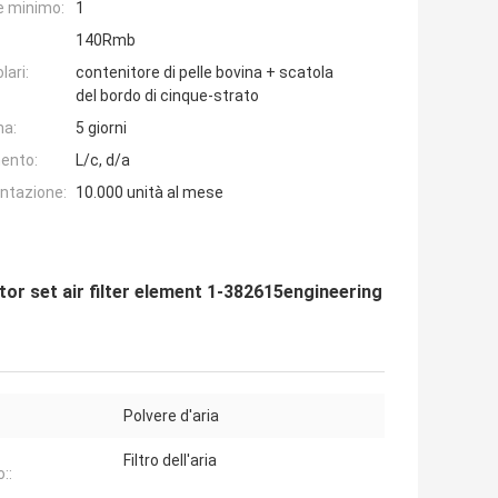
e minimo:
1
140Rmb
lari:
contenitore di pelle bovina + scatola
del bordo di cinque-strato
na:
5 giorni
ento:
L/c, d/a
entazione:
10.000 unità al mese
tor set air filter element 1-382615engineering
:
Polvere d'aria
Filtro dell'aria
o::