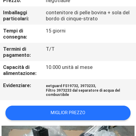
Prezzo:
negotiable
FABBRICA
Imballaggi
contenitore di pelle bovina + sola del
particolari:
bordo di cinque-strato
CONTROLLO
Tempi di
15 giorni
DI
consegna:
QUALITÀ
Termini di
T/T
pagamento:
CONTATTICI
Capacità di
10.000 unità al mese
alimentazione:
NOTIZIE
Evidenziare:
,
,
eetguard FS19732
3973233
Filtro 3973233 dal separatore di acqua del
combustibile
CASI
MIGLIOR PREZZO
MAPPA
DEL