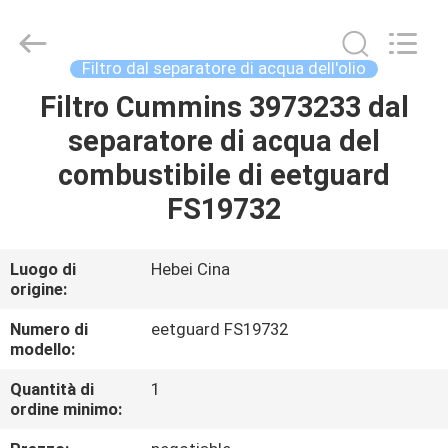
Fulu
filter
Co.,
Ltd.
All
Filtro dal separatore di acqua dell'olio
Rights
Reserved.
Developed
Filtro Cummins 3973233 dal
CASA
by
ECER
separatore di acqua del
PRODOTTI
combustibile di eetguard
FS19732
VIDEO
Luogo di
Hebei Cina
origine:
CIRCA
NOI
Numero di
eetguard FS19732
modello:
GIRO
Quantità di
1
ordine minimo:
DELLA