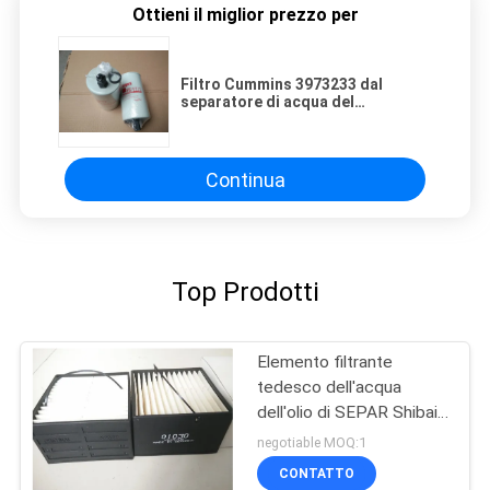
Ottieni il miglior prezzo per
Filtro Cummins 3973233 dal
separatore di acqua del
combustibile di eetguard FS19732
Continua
Top Prodotti
Elemento filtrante
tedesco dell'acqua
dell'olio di SEPAR Shibai
01030
negotiable MOQ:1
CONTATTO