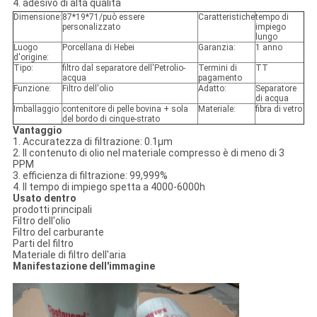
4. adesivo di alta qualità
Dimensione:
87*19*71/può essere
Caratteristiche
tempo di
personalizzato
impiego
lungo
Luogo
Porcellana di Hebei
Garanzia:
1 anno
d'origine:
Tipo:
filtro dal separatore dell'Petrolio-
Termini di
TT
acqua
pagamento
Funzione:
Filtro dell'olio
Adatto:
Separatore
di acqua
Imballaggio
contenitore di pelle bovina + sola
Materiale:
fibra di vetro
del bordo di cinque-strato
Vantaggio
1. Accuratezza di filtrazione: 0.1μm
2. Il contenuto di olio nel materiale compresso è di meno di 3
PPM
3. efficienza di filtrazione: 99,999%
4. Il tempo di impiego spetta a 4000-6000h
Usato dentro
prodotti principali
Filtro dell'olio
Filtro del carburante
Parti del filtro
Materiale di filtro dell'aria
Manifestazione dell'immagine