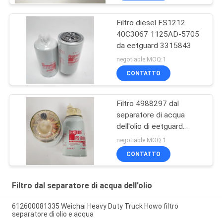
Filtro diesel FS1212
40C3067 1125AD-5705
da eetguard 3315843
negotiable MOQ:1
CONTATTO
Filtro 4988297 dal
separatore di acqua
dell'olio di eetguard
FS19816
negotiable MOQ:1
CONTATTO
Filtro dal separatore di acqua dell'olio
612600081335 Weichai Heavy Duty Truck Howo filtro
separatore di olio e acqua