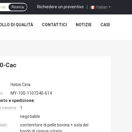
Richiedere un preventivo
|
Italian
Ricerca
LLO DI QUALITÀ
CONTATTICI
NOTIZIE
CASI
120-Cac
Hebei Cina
o:
MY-100-1107240-614
nto e spedizione:
e minimo:
1
negotiable
lari:
contenitore di pelle bovina + sola del
bordo di cinque-strato