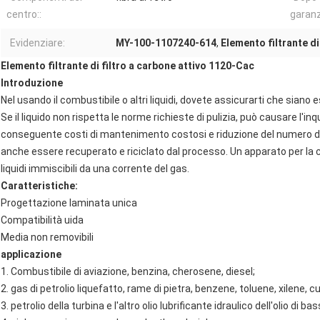
centro::
garanz
Evidenziare:
MY-100-1107240-614
,
Elemento filtrante d
Elemento filtrante di filtro a carbone attivo 1120-Cac
Introduzione
Nel usando il combustibile o altri liquidi, dovete assicurarti che siano
Se il liquido non rispetta le norme richieste di pulizia, può causare l'i
conseguente costi di mantenimento costosi e riduzione del numero delle
anche essere recuperato e riciclato dal processo. Un apparato per la c
liquidi immiscibili da una corrente del gas.
Caratteristiche:
Progettazione laminata unica
Compatibilità uida
Media non removibili
applicazione
1. Combustibile di aviazione, benzina, cherosene, diesel;
2. gas di petrolio liquefatto, rame di pietra, benzene, toluene, xilene, c
3. petrolio della turbina e l'altro olio lubrificante idraulico dell'olio di ba