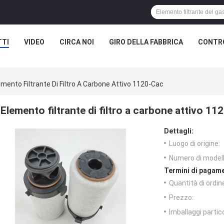
TTI
VIDEO
CIRCA NOI
GIRO DELLA FABBRICA
CONTRO
emento Filtrante Di Filtro A Carbone Attivo 1120-Cac
Elemento filtrante di filtro a carbone attivo 1
Dettagli:
Luogo di origine:
Numero di modell
Termini di pagame
Quantità di ordin
Prezzo:
Imballaggi partico