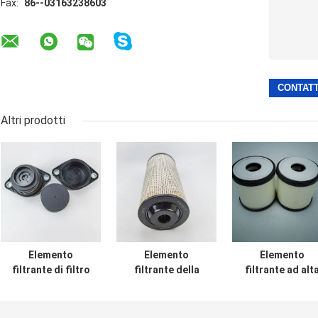
Fax:
86--03163238603
Altri prodotti
Elemento
Elemento
Elemento
filtrante di filtro
filtrante della
filtrante ad alt
del carburante da
turbina a vapore
pressione del g
aviazione
dell'elemento
naturale di LN
dell'elemento
filtrante di filtro
Weichai CNG