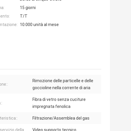
na:
15 giorni
ento:
T/T
entazione:
10.000 unità al mese
Rimozione delle particelle e delle
one::
goccioline nella corrente di aria
Fibra di vetro senza cuciture
::
impregnata fenolica
eristica::
Filtrazione/Assemblea del gas
servizio della
Video supporto tecnico