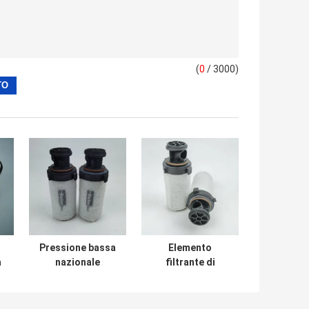
(
0
/ 3000)
Pressione bassa
Elemento
a
nazionale
filtrante di
as
dell'elemento
fusione del gas
G
filtrante del gas
naturale di
naturale VI di
sfaccettatura